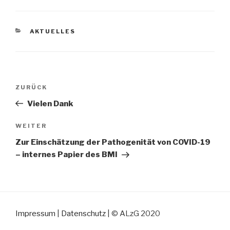
KATEGORIEN
AKTUELLES
Beitragsnavigation
ZURÜCK
Vorheriger
Beitrag
Vielen Dank
WEITER
Nächster
Beitrag
Zur Einschätzung der Pathogenität von COVID-19
– internes Papier des BMI
Impressum
|
Datenschutz
| © ALzG 2020