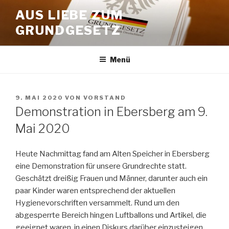
Zum
AUS LIEBE ZUM
Inhalt
GRUNDGESETZ
springen
Menü
VERÖFFENTLICHT
9. MAI 2020
VON
VORSTAND
AM
Demonstration in Ebersberg am 9.
Mai 2020
Heute Nachmittag fand am Alten Speicher in Ebersberg
eine Demonstration für unsere Grundrechte statt.
Geschätzt dreißig Frauen und Männer, darunter auch ein
paar Kinder waren entsprechend der aktuellen
Hygienevorschriften versammelt. Rund um den
abgesperrte Bereich hingen Luftballons und Artikel, die
geeignet waren, in einen Diskurs darüber einzusteigen,